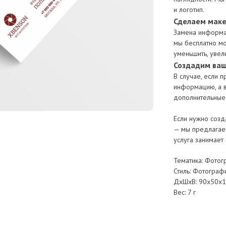
и логотип.
Сделаем маке
Замена информац
мы бесплатно мо
уменьшить, увели
Создадим ваш
В случае, если 
информацию, а в
дополнительные
Если нужно созд
— мы предлагаем
услуга занимает 
Тематика: Фотог
Стиль: Фотограф
ДxШxВ: 90x50x1
Вес: 7 г