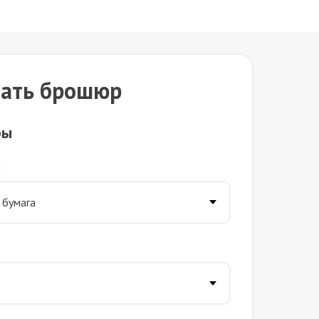
чать брошюр
ры