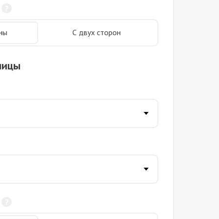
ны
С двух сторон
ницы