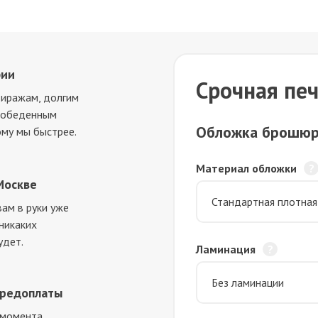
фии
Срочная пе
тиражам, долгим
и обеденным
Обложка брошю
ому мы быстрее.
Материал обложки
Москве
ам в руки уже
 никаких
удет.
Ламинация
предоплаты
 момента