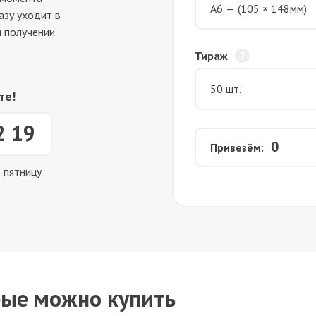
азу уходит в
 получении.
Тираж
те!
2 19
0
Привезём:
о пятницу
рые можно купить