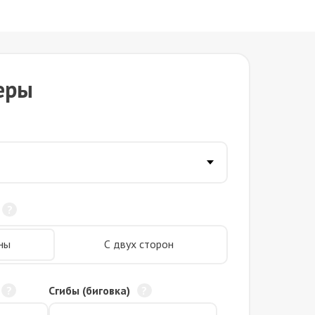
еры
ны
С двух сторон
Сгибы (биговка)