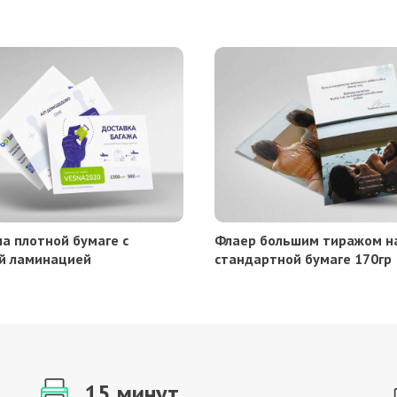
а плотной бумаге с
Флаер большим тиражом н
й ламинацией
стандартной бумаге 170гр
15 минут