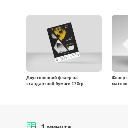
Двусторонний флаер на
Флаер н
стандартной бумаге 170гр
матово
1 минута