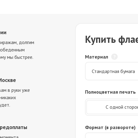
фии
Купить фла
тиражам, долгим
и обеденным
Материал
ому мы быстрее.
Москве
ам в руки уже
Полноцветная печать
 никаких
удет.
С одной сторо
предоплаты
Формат (в развороте)
 момента