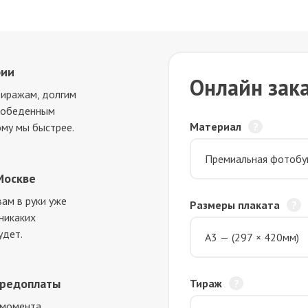
фии
Онлайн зака
тиражам, долгим
и обеденным
Материал
ому мы быстрее.
Москве
ам в руки уже
Размеры плаката
 никаких
удет.
предоплаты
Тираж
 момента