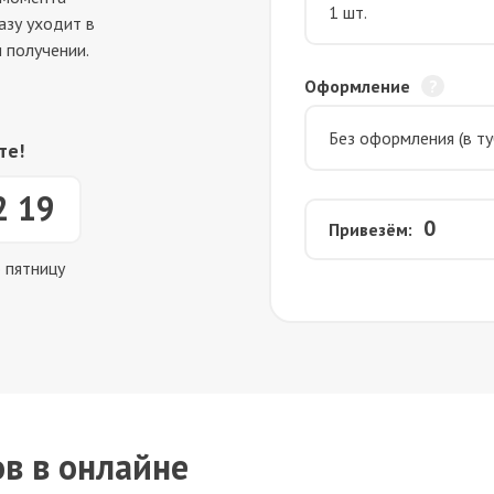
азу уходит в
 получении.
Оформление
те!
2 19
0
Привезём:
о пятницу
в в онлайне