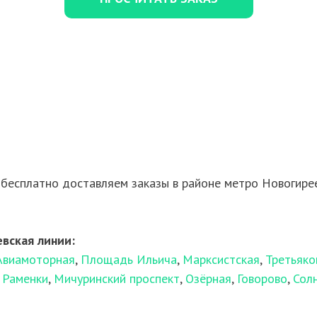
бесплатно доставляем заказы в районе метро Новогирее
вская линии:
Авиамоторная
,
Площадь Ильича
,
Марксистская
,
Третьяко
,
Раменки
,
Мичуринский проспект
,
Озёрная
,
Говорово
,
Сол