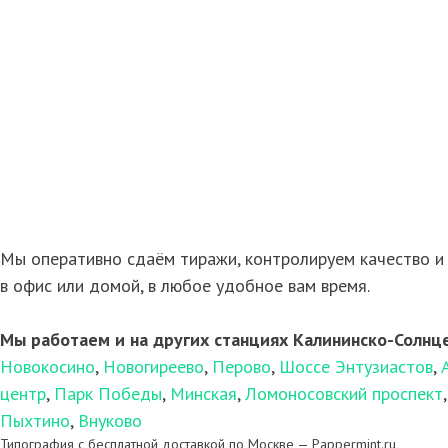
Мы оперативно сдаём тиражи, контролируем качество и 
в офис или домой, в любое удобное вам время.
Мы работаем и на других станциях Калининско-Солнце
Новокосино
,
Новогиреево
,
Перово
,
Шоссе Энтузиастов
,
центр
,
Парк Победы
,
Минская
,
Ломоносовский проспект
Пыхтино
,
Внуково
Типография с бесплатной доставкой по Москве — Pappermint.ru