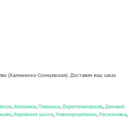
во (Калининско-Солнцевская). Доставим ваш заказ
вская
,
Волхонка
,
Плющиха
,
Дорогомиловская
,
Деловой
нцево
,
Боровское шоссе
,
Новопеределкино
,
Рассказовка
,