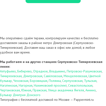
Мы оперативно сдаём тиражи, контролируем качество и бесплатно
доставляем заказы в районе метро Дмитровская (Серпуховско-
Тимирязевская). Доставим ваш заказ в офис или домой, в любое
удобное вам время.
Мы работаем и на других станциях Серпуховско-Тимирязевская
линии:
Алтуфьево
,
Бибирево
,
Отрадное
,
Владыкино
,
Петровско-Разумовская
,
Тимирязевская
,
Дмитровская
,
Савёловская
,
Менделеевская
,
Цветной
бульвар
,
Чеховская
,
Боровицкая
,
Полянка
,
Серпуховская
,
Тульская
,
Нагатинская
,
Нагорная
,
Нахимовский проспект
,
Севастопольская
,
Чертановская
,
Южная
,
Пражская
,
Улица академика Янгеля
,
Аннино
,
Бульвар Дмитрия Донского
Типография с бесплатной доставкой по Москве — Pappermint.ru