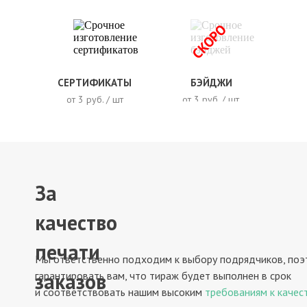
СКОРО
СЕРТИФИКАТЫ
БЭЙДЖИ
от 3 руб. / шт
от 3 руб. / шт
За
качество
печати
Мы ответственно подходим к выбору подрядчиков, по
заказов
гарантировать вам, что тираж будет выполнен в срок
и соответствовать нашим высоким
требованиям к качес