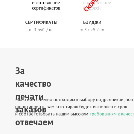
СКОРО
СЕРТИФИКАТЫ
БЭЙДЖИ
от 3 руб. / шт
от 3 руб. / шт
За
качество
печати
Мы ответственно подходим к выбору подрядчиков, по
заказов
гарантировать вам, что тираж будет выполнен в срок
и соответствовать нашим высоким
требованиям к качес
отвечаем