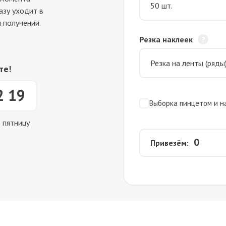
азу уходит в
 получении.
Резка наклеек
те!
2 19
Выборка пинцетом и н
о пятницу
0
Привезём: