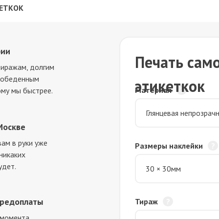
ЕТКОК
фии
Печать сам
тиражам, долгим
и обеденным
этикеткок
Материал
ому мы быстрее.
Москве
ам в руки уже
Размеры наклейки
 никаких
удет.
предоплаты
Тираж
 момента