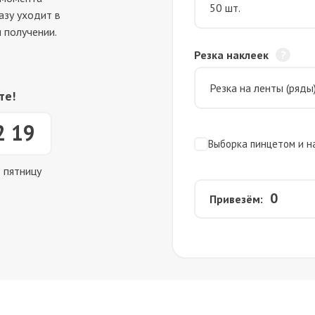
азу уходит в
 получении.
Резка наклеек
те!
2 19
Выборка пинцетом и н
о пятницу
0
Привезём: