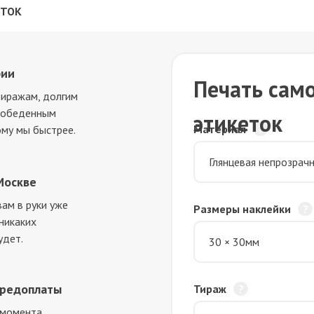
ЕТОК
фии
Печать сам
тиражам, долгим
и обеденным
этикеток
Материал
ому мы быстрее.
Москве
ам в руки уже
Размеры наклейки
 никаких
удет.
предоплаты
Тираж
 момента