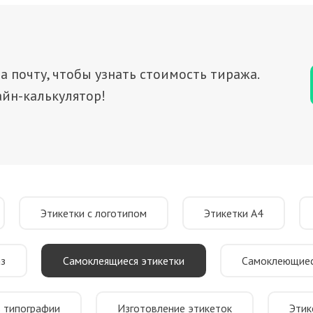
а почту, чтобы узнать стоимость тиража.
йн-калькулятор!
Этикетки с логотипом
Этикетки А4
аз
Самоклеящиеся этикетки
Самоклеющиес
в типографии
Изготовление этикеток
Этик